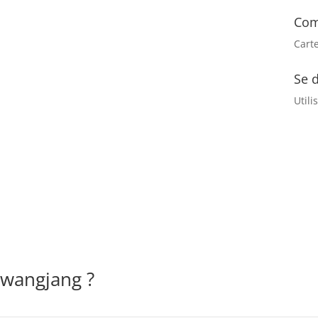
Co
Cart
Se 
Utili
Gwangjang ?