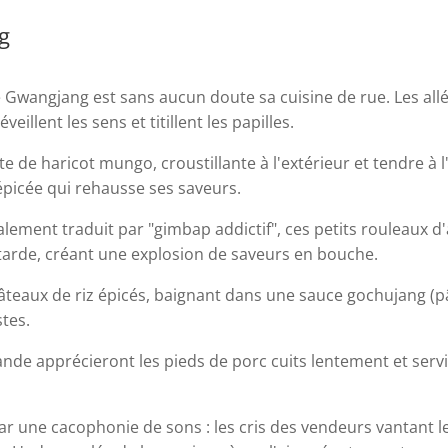
g
e Gwangjang est sans aucun doute sa cuisine de rue. Les al
eillent les sens et titillent les papilles.
te de haricot mungo, croustillante à l'extérieur et tendre à l
épicée qui rehausse ses saveurs.
alement traduit par "gimbap addictif", ces petits rouleaux d
tarde, créant une explosion de saveurs en bouche.
âteaux de riz épicés, baignant dans une sauce gochujang (p
stes.
nde apprécieront les pieds de porc cuits lentement et servi
 par une cacophonie de sons : les cris des vendeurs vantant leu