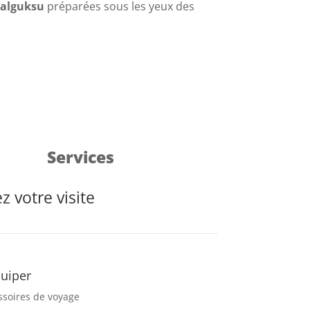
kalguksu
préparées sous les yeux des
Services
z votre visite
quiper
ssoires de voyage