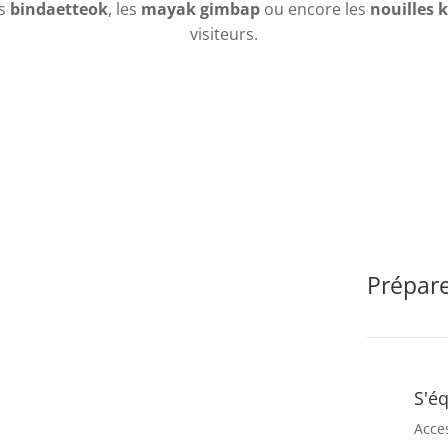
es
bindaetteok
, les
mayak gimbap
ou encore les
nouilles 
visiteurs.
Prépare
S'é
Acce