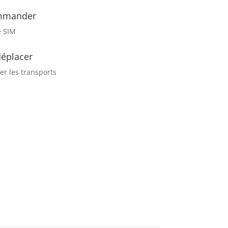
mmander
e SIM
déplacer
ser les transports