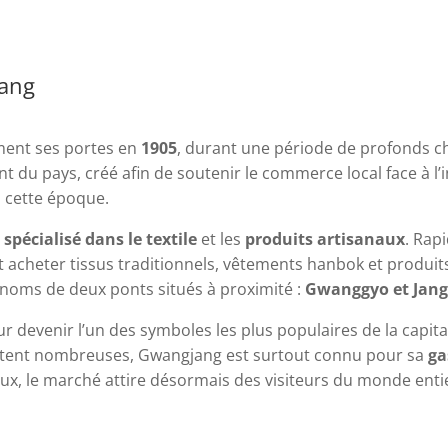
jang
ment ses portes en
1905
, durant une période de profonds c
 du pays, créé afin de soutenir le commerce local face à l
à cette époque.
t
spécialisé dans le textile
et les
produits artisanaux
. Rap
t acheter tissus traditionnels, vêtements hanbok et produi
 noms de deux ponts situés à proximité :
Gwanggyo et Jan
ur devenir l’un des symboles les plus populaires de la capi
tent nombreuses, Gwangjang est surtout connu pour sa
ga
ux, le marché attire désormais des visiteurs du monde enti