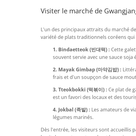
Visiter le marché de Gwangjan
L'un des principaux attraits du marché d
variété de plats traditionnels coréens qui év
1. Bindaetteok (빈대떡) :
Cette galet
souvent servie avec une sauce soja 
2. Mayak Gimbap (마약김밥) :
Littér
frais et d'un soupçon de sauce mou
3. Tteokbokki (떡볶이) :
Ce plat de g
est un favori des locaux et des touri
4. Jokbal (족발) :
Les amateurs de via
légumes marinés.
Dès l'entrée, les visiteurs sont accueillis