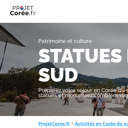
Patrimoine et culture
STATUES
SUD
Préparez votre séjour en Corée du s
statues et monuments emblématiq
ProjetCoree.fr
>
Activités en Corée du s